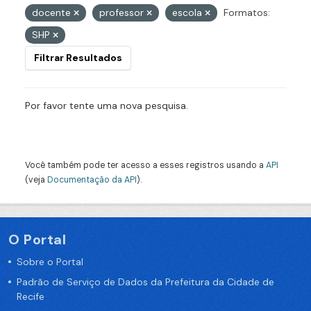
docente
professor
escola
Formatos:
SHP
Filtrar Resultados
Por favor tente uma nova pesquisa.
Você também pode ter acesso a esses registros usando a
API
(veja
Documentação da API
).
O Portal
Sobre o Portal
Padrão de Serviço de Dados da Prefeitura da Cidade de
Recife