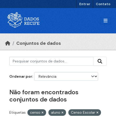
Ir para o conteúdo principal
Entrar
Contato
Conjuntos de dados
Ordenar por
Não foram encontrados
conjuntos de dados
Etiquetas:
censo
aluno
Censo Escolar