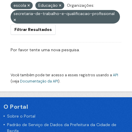
escola
Educação
Organizações:
secretaria-de-trabalho-e-qualificacao-profissional
Filtrar Resultados
Por favor tente uma nova pesquisa.
Você também pode ter acesso a esses registros usando a
API
(veja
Documentação da API
).
O Portal
Sobre o Portal
Padrão de Serviço de Dados da Prefeitura da Cidade de
Recife