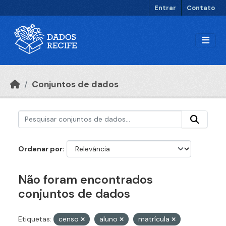
Ir para o conteúdo principal
Entrar
Contato
Conjuntos de dados
Ordenar por
Não foram encontrados
conjuntos de dados
Etiquetas:
censo
aluno
matrícula