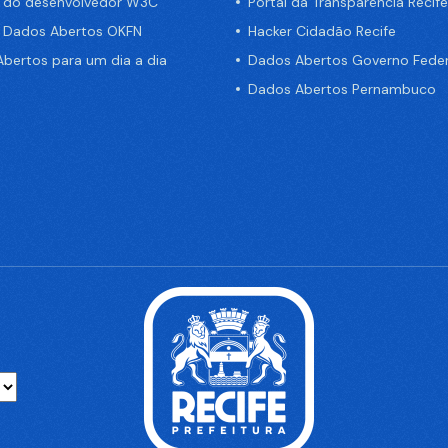
a do desenvolvedor W3C
Portal da Transparência Recife
e Dados Abertos OKFN
Hacker Cidadão Recife
bertos para um dia a dia
Dados Abertos Governo Feder
Dados Abertos Pernambuco