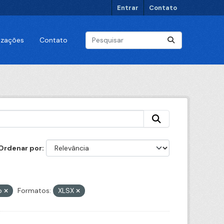
Entrar
Contato
lizações
Contato
Ordenar por
o
Formatos:
XLSX