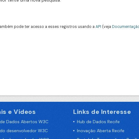
avor tente uma nova pesquisa.
ambém pode ter acesso a esses registros usando a
API
(veja
Documentação
is e Vídeos
Links de Interesse
 de Dados Abertos W3C
Hub de Dados Recife
 do desenvolvedor W3C
Inovação Aberta Recife