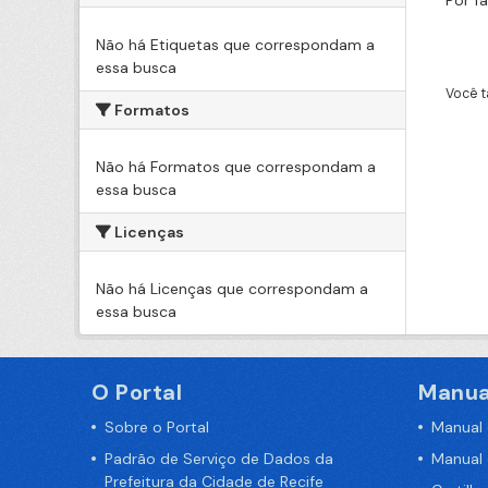
Por f
Não há Etiquetas que correspondam a
essa busca
Você t
Formatos
Não há Formatos que correspondam a
essa busca
Licenças
Não há Licenças que correspondam a
essa busca
O Portal
Manua
Sobre o Portal
Manual
Padrão de Serviço de Dados da
Manual
Prefeitura da Cidade de Recife