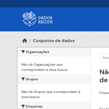
Ir para o conteúdo principal
Conjuntos de dados
Organizações
Não há Organizações que
correspondam a essa busca
Nã
de
Grupos
Não há Grupos que correspondam a
Etiqu
essa busca
Etiquetas