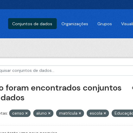
Conjuntos de dados
Organizações
Grupos
Visua
o foram encontrados conjuntos
 dados
etas:
censo
aluno
matrícula
escola
Educaçã