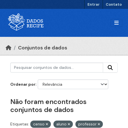
Ir para o conteúdo principal
Entrar
Contato
Conjuntos de dados
Ordenar por
Não foram encontrados
conjuntos de dados
Etiquetas:
censo
aluno
professor