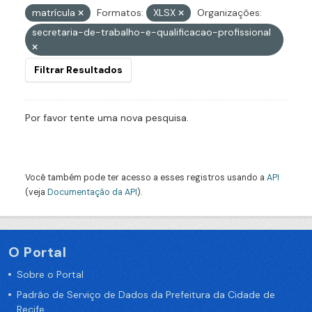
matrícula
Formatos:
XLSX
Organizações:
secretaria-de-trabalho-e-qualificacao-profissional
Filtrar Resultados
Por favor tente uma nova pesquisa.
Você também pode ter acesso a esses registros usando a
API
(veja
Documentação da API
).
O Portal
Sobre o Portal
Padrão de Serviço de Dados da Prefeitura da Cidade de
Recife