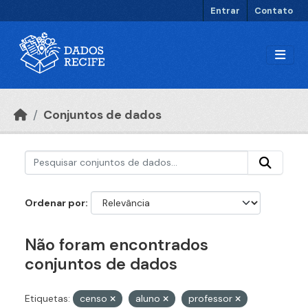
Ir para o conteúdo principal
Entrar
Contato
Conjuntos de dados
Ordenar por
Não foram encontrados
conjuntos de dados
Etiquetas:
censo
aluno
professor