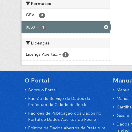
Formatos
CSV
-
3
XLSX
-
3
Licenças
Licença Aberta...
-
3
O Portal
Manua
Sobre o Portal
Manual
Padrão de Serviço de Dados da
Manual
Prefeitura da Cidade de Recife
Cartilh
Padrões de Publicação dos Dados no
Guia d
Portal de Dados Abertos do Recife
Dados A
Política de Dados Abertos da Prefeitura
melhor