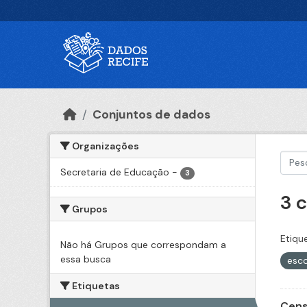
Ir para o conteúdo principal
Conjuntos de dados
Organizações
Secretaria de Educação
-
3
3 
Grupos
Etiqu
Não há Grupos que correspondam a
essa busca
esc
Etiquetas
Cens