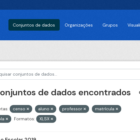
Conjuntos de dados
Organizações
Grupos
Visua
conjuntos de dados encontrados
etas:
censo
aluno
professor
matrícula
ola
Formatos:
XLSX
o Escolar 2019