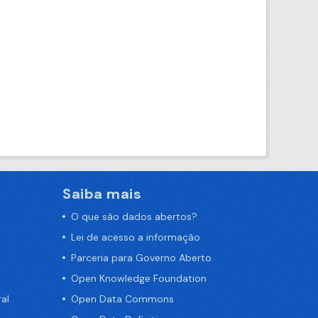
Saiba mais
O que são dados abertos?
Lei de acesso a informação
Parceria para Governo Aberto
Open Knowledge Foundation
al
Open Data Commons