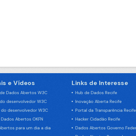
is e Vídeos
Links de Interesse
 de Dados Abertos W3C
Hub de Dados Recife
 do desenvolvedor W3C
Inovação Aberta Recife
a do desenvolvedor W3C
Portal da Transparência Recife
e Dados Abertos OKFN
Hacker Cidadão Recife
bertos para um dia a dia
Dados Abertos Governo Feder