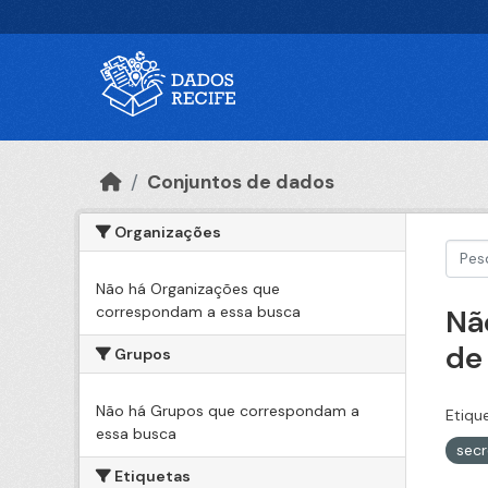
Ir para o conteúdo principal
Conjuntos de dados
Organizações
Não há Organizações que
correspondam a essa busca
Nã
de
Grupos
Não há Grupos que correspondam a
Etiqu
essa busca
secr
Etiquetas