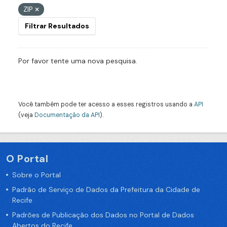
ZIP
Filtrar Resultados
Por favor tente uma nova pesquisa.
Você também pode ter acesso a esses registros usando a
API
(veja
Documentação da API
).
O Portal
Sobre o Portal
Padrão de Serviço de Dados da Prefeitura da Cidade de
Recife
Padrões de Publicação dos Dados no Portal de Dados
Abertos do Recife