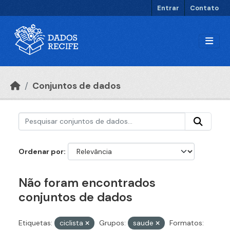
Ir para o conteúdo principal
Entrar
Contato
Conjuntos de dados
Ordenar por
Não foram encontrados
conjuntos de dados
Etiquetas:
ciclista
Grupos:
saude
Formatos: