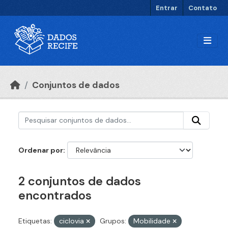
Ir para o conteúdo principal
Entrar
Contato
Conjuntos de dados
Ordenar por
2 conjuntos de dados
encontrados
Etiquetas:
ciclovia
Grupos:
Mobilidade