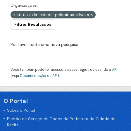
Organizações:
instituto-da-cidade-pelopidas-silveira
Filtrar Resultados
Por favor tente uma nova pesquisa.
Você também pode ter acesso a esses registros usando a
API
(veja
Documentação da API
).
O Portal
Sobre o Portal
Padrão de Serviço de Dados da Prefeitura da Cidade de
Recife