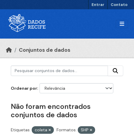
Ir para o conteúdo principal
Entrar
Contato
Conjuntos de dados
Ordenar por
Não foram encontrados
conjuntos de dados
Etiquetas:
coleta
Formatos:
SHP