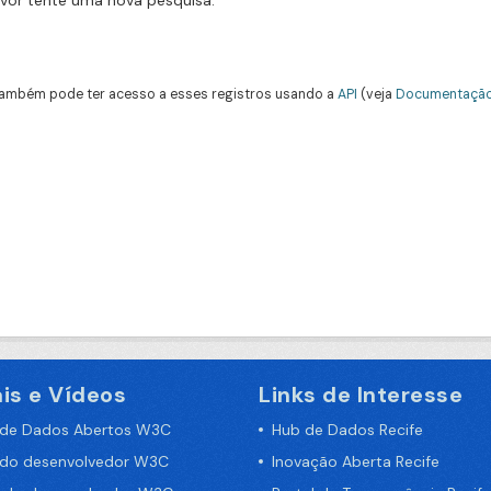
avor tente uma nova pesquisa.
ambém pode ter acesso a esses registros usando a
API
(veja
Documentação
is e Vídeos
Links de Interesse
 de Dados Abertos W3C
Hub de Dados Recife
 do desenvolvedor W3C
Inovação Aberta Recife