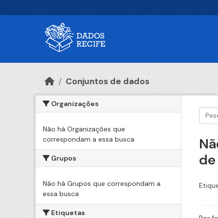
Ir para o conteúdo principal
Conjuntos de dados
Organizações
Não há Organizações que
correspondam a essa busca
Nã
de
Grupos
Não há Grupos que correspondam a
Etiqu
essa busca
Etiquetas