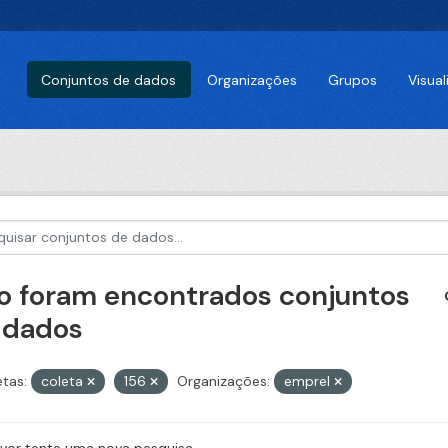
Conjuntos de dados
Organizações
Grupos
Visua
o foram encontrados conjuntos
 dados
etas:
coleta
156
Organizações:
emprel