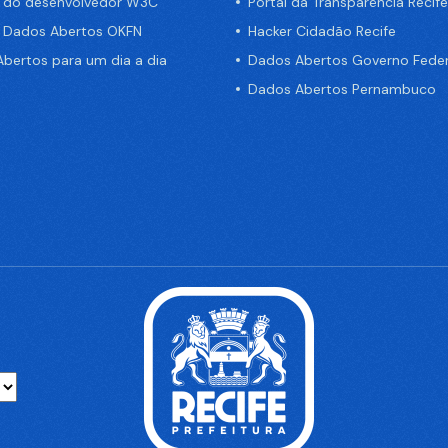
a do desenvolvedor W3C
Portal da Transparência Recife
e Dados Abertos OKFN
Hacker Cidadão Recife
bertos para um dia a dia
Dados Abertos Governo Feder
Dados Abertos Pernambuco