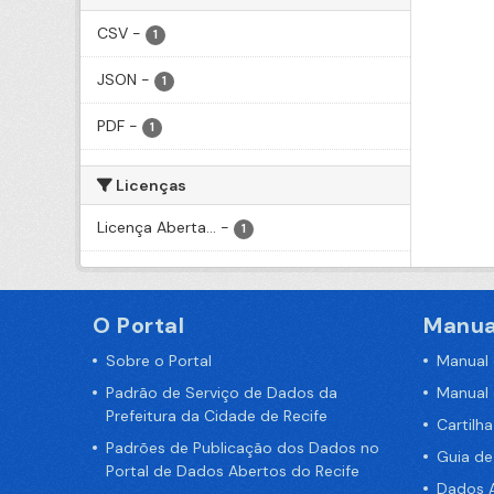
CSV
-
1
JSON
-
1
PDF
-
1
Licenças
Licença Aberta...
-
1
O Portal
Manua
Sobre o Portal
Manual
Padrão de Serviço de Dados da
Manual
Prefeitura da Cidade de Recife
Cartilh
Padrões de Publicação dos Dados no
Guia d
Portal de Dados Abertos do Recife
Dados A