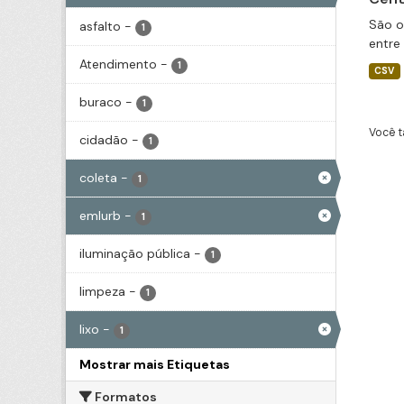
São o
asfalto
-
1
entre
Atendimento
-
1
CSV
buraco
-
1
Você t
cidadão
-
1
coleta
-
1
emlurb
-
1
iluminação pública
-
1
limpeza
-
1
lixo
-
1
Mostrar mais Etiquetas
Formatos