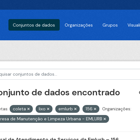
Conjuntos de dados
Organizações
Grupos
Visua
conjunto de dados encontrado
etas:
coleta
lixo
emlurb
156
Organizações:
resa de Manutenção e Limpeza Urbana - EMLURB
ral de Atendimento de Serviços da Emlurb – 156