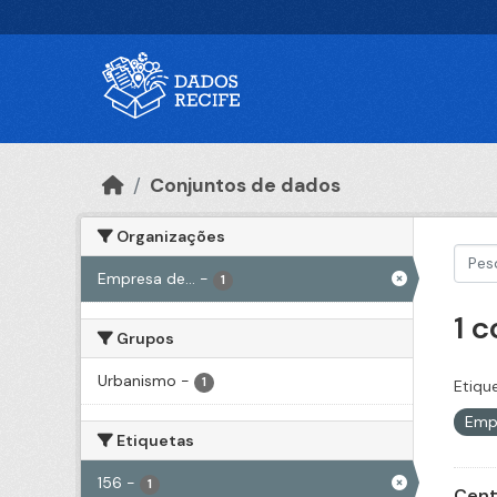
Ir para o conteúdo principal
Conjuntos de dados
Organizações
Empresa de...
-
1
1 
Grupos
Urbanismo
-
1
Etiqu
Emp
Etiquetas
156
-
1
Cent