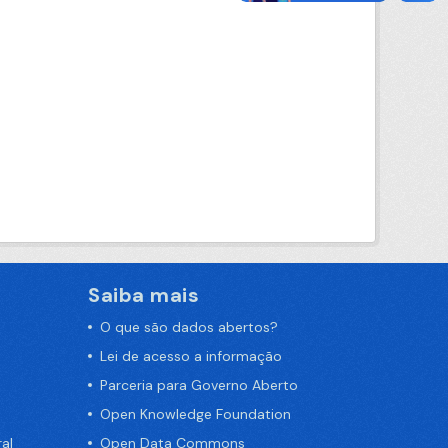
Saiba mais
O que são dados abertos?
Lei de acesso a informação
Parceria para Governo Aberto
Open Knowledge Foundation
al
Open Data Commons