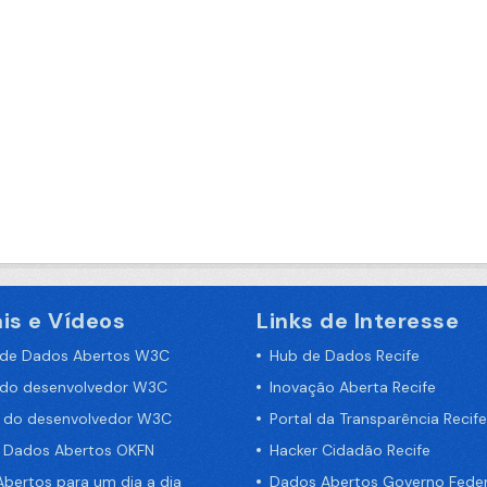
is e Vídeos
Links de Interesse
 de Dados Abertos W3C
Hub de Dados Recife
 do desenvolvedor W3C
Inovação Aberta Recife
a do desenvolvedor W3C
Portal da Transparência Recife
e Dados Abertos OKFN
Hacker Cidadão Recife
bertos para um dia a dia
Dados Abertos Governo Feder