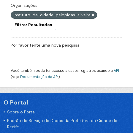
Organizações:
instituto-da-cidade-pelopidas-silveira
Filtrar Resultados
Por favor tente uma nova pesquisa.
Você também pode ter acesso a esses registros usando a
API
(veja
Documentação da API
).
O Portal
Sobre o Portal
Padrão de Serviço de Dados da Prefeitura da Cidade de
Recife