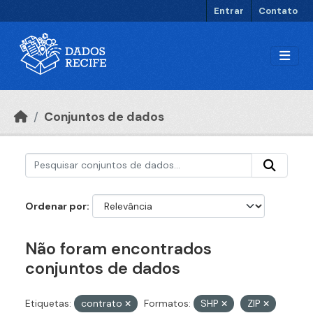
Ir para o conteúdo principal
Entrar
Contato
Conjuntos de dados
Ordenar por
Não foram encontrados
conjuntos de dados
Etiquetas:
contrato
Formatos:
SHP
ZIP