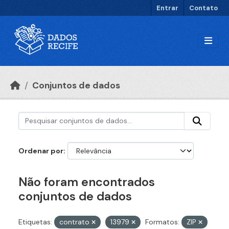
Ir para o conteúdo principal
Entrar
Contato
Conjuntos de dados
Ordenar por
Não foram encontrados
conjuntos de dados
Etiquetas:
contrato
13979
Formatos:
ZIP