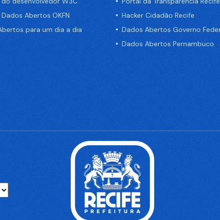
a do desenvolvedor W3C
Portal da Transparência Recife
e Dados Abertos OKFN
Hacker Cidadão Recife
bertos para um dia a dia
Dados Abertos Governo Feder
Dados Abertos Pernambuco