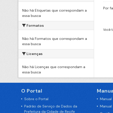
Por f
Não há Etiquetas que correspondam a
essa busca
Formatos
Você t
Não há Formatos que correspondam a
essa busca
Licenças
Não há Licenças que correspondam a
essa busca
O Portal
Manua
Sobre o Portal
Manual
Padrão de Serviço de Dados da
Manual
Prefeitura da Cidade de Recife