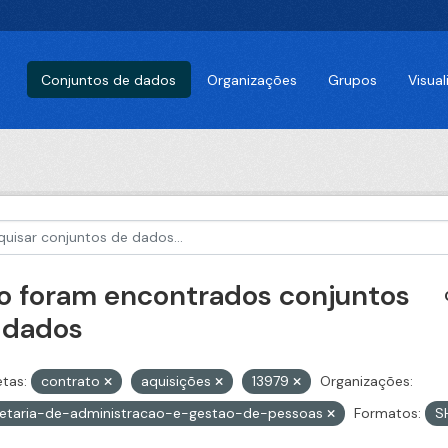
Conjuntos de dados
Organizações
Grupos
Visua
o foram encontrados conjuntos
 dados
etas:
contrato
aquisições
13979
Organizações:
retaria-de-administracao-e-gestao-de-pessoas
Formatos:
S