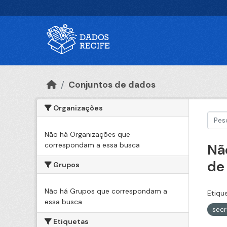
Ir para o conteúdo principal
Conjuntos de dados
Organizações
Não há Organizações que
correspondam a essa busca
Nã
de
Grupos
Não há Grupos que correspondam a
Etiqu
essa busca
sec
Etiquetas