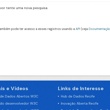
avor tente uma nova pesquisa.
ambém pode ter acesso a esses registros usando a
API
(veja
Documentação
is e Vídeos
Links de Interesse
 de Dados Abertos W3C
Hub de Dados Recife
 do desenvolvedor W3C
Inovação Aberta Recife