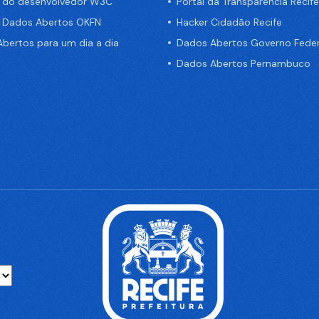
a do desenvolvedor W3C
Portal da Transparência Recife
e Dados Abertos OKFN
Hacker Cidadão Recife
bertos para um dia a dia
Dados Abertos Governo Feder
Dados Abertos Pernambuco