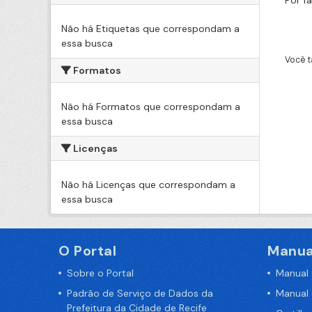
Por f
Não há Etiquetas que correspondam a
essa busca
Você t
Formatos
Não há Formatos que correspondam a
essa busca
Licenças
Não há Licenças que correspondam a
essa busca
O Portal
Manua
Sobre o Portal
Manual
Padrão de Serviço de Dados da
Manual
Prefeitura da Cidade de Recife