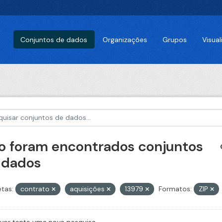
Conjuntos de dados
Organizações
Grupos
Visua
o foram encontrados conjuntos
 dados
etas:
contrato
aquisições
13979
Formatos:
ZIP