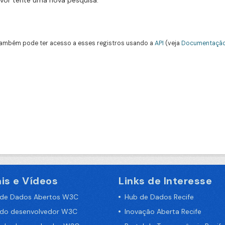
avor tente uma nova pesquisa.
ambém pode ter acesso a esses registros usando a
API
(veja
Documentação
is e Vídeos
Links de Interesse
 de Dados Abertos W3C
Hub de Dados Recife
 do desenvolvedor W3C
Inovação Aberta Recife