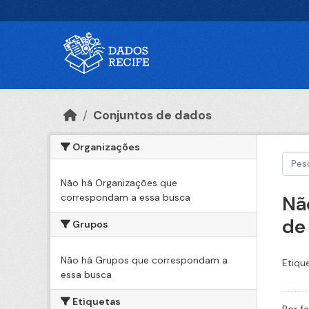
Ir para o conteúdo principal
Conjuntos de dados
Organizações
Não há Organizações que
correspondam a essa busca
Nã
de
Grupos
Não há Grupos que correspondam a
Etiqu
essa busca
Etiquetas