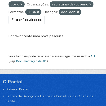
covid
Organizações:
secretaria-de-governo
Formatos:
JSON
Licenças:
odc-odbl
Filtrar Resultados
Por favor tente uma nova pesquisa.
Você também pode ter acesso a esses registros usando a
API
(veja
Documentação da API
).
O Portal
Sobre o Portal
Padrão de Serviço de Dados da Prefeitura da Cidade de
Recife