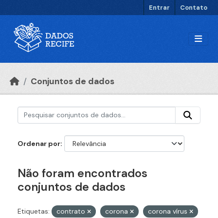
Ir para o conteúdo principal
Entrar
Contato
Conjuntos de dados
Ordenar por
Não foram encontrados
conjuntos de dados
Etiquetas:
contrato
corona
corona vírus