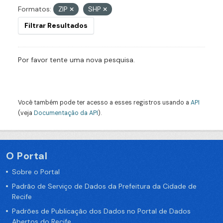
Formatos:
ZIP
SHP
Filtrar Resultados
Por favor tente uma nova pesquisa.
Você também pode ter acesso a esses registros usando a
API
(veja
Documentação da API
).
O Portal
Sobre o Portal
Padrão de Serviço de Dados da Prefeitura da Cidade de
Recife
Padrões de Publicação dos Dados no Portal de Dados
Abertos do Recife