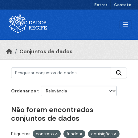
Ir para o conteúdo principal
Entrar
Contato
Conjuntos de dados
Ordenar por
Não foram encontrados
conjuntos de dados
Etiquetas:
contrato
fundo
aquisições