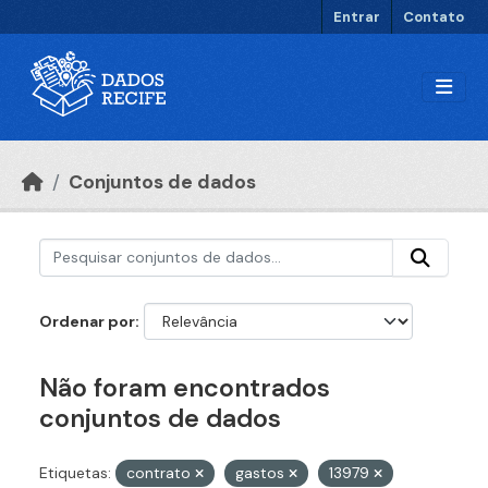
Ir para o conteúdo principal
Entrar
Contato
Conjuntos de dados
Ordenar por
Não foram encontrados
conjuntos de dados
Etiquetas:
contrato
gastos
13979