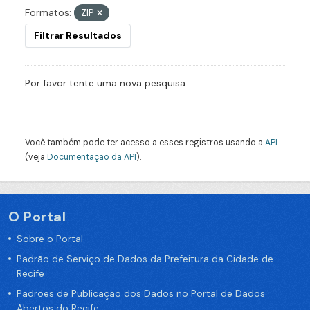
Formatos:
ZIP
Filtrar Resultados
Por favor tente uma nova pesquisa.
Você também pode ter acesso a esses registros usando a
API
(veja
Documentação da API
).
O Portal
Sobre o Portal
Padrão de Serviço de Dados da Prefeitura da Cidade de
Recife
Padrões de Publicação dos Dados no Portal de Dados
Abertos do Recife