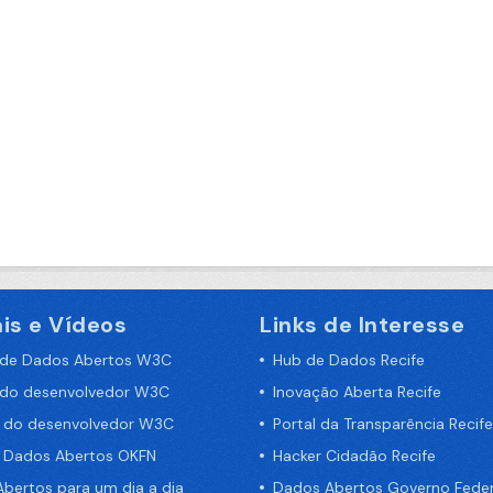
is e Vídeos
Links de Interesse
 de Dados Abertos W3C
Hub de Dados Recife
 do desenvolvedor W3C
Inovação Aberta Recife
a do desenvolvedor W3C
Portal da Transparência Recife
e Dados Abertos OKFN
Hacker Cidadão Recife
bertos para um dia a dia
Dados Abertos Governo Feder