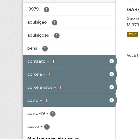
13979
-
GABP
1
São o
aquisição
-
1
13.97
aquisições
-
CSV
1
bens
-
1
Você t
contrato
-
1
corona
-
1
corona vírus
-
1
covid
-
1
covid-19
-
1
custo
-
1
Mostrar mais Etiquetas