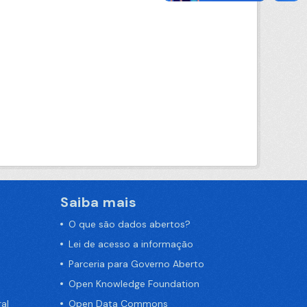
Saiba mais
O que são dados abertos?
Lei de acesso a informação
Parceria para Governo Aberto
Open Knowledge Foundation
al
Open Data Commons