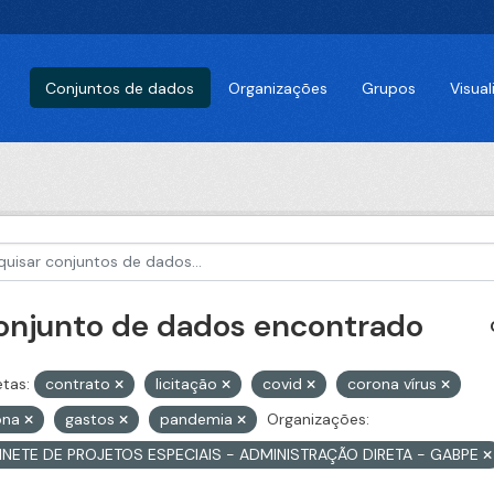
Conjuntos de dados
Organizações
Grupos
Visua
conjunto de dados encontrado
etas:
contrato
licitação
covid
corona vírus
ona
gastos
pandemia
Organizações:
INETE DE PROJETOS ESPECIAIS - ADMINISTRAÇÃO DIRETA - GABPE