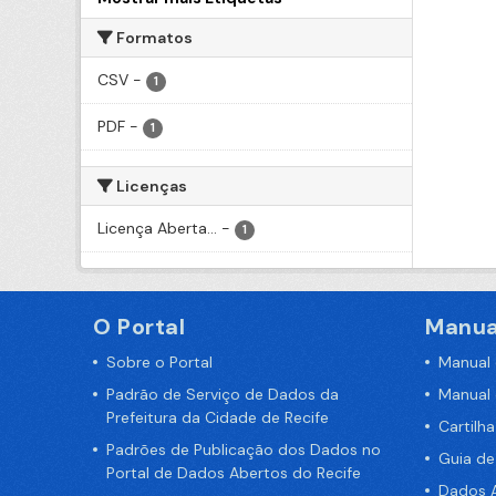
Formatos
CSV
-
1
PDF
-
1
Licenças
Licença Aberta...
-
1
O Portal
Manua
Sobre o Portal
Manual
Padrão de Serviço de Dados da
Manual
Prefeitura da Cidade de Recife
Cartilh
Padrões de Publicação dos Dados no
Guia d
Portal de Dados Abertos do Recife
Dados A