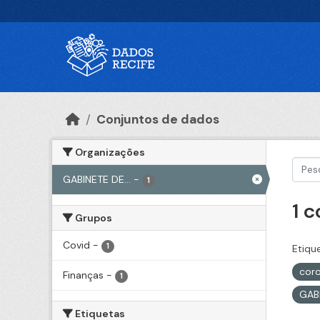
Ir para o conteúdo principal
Conjuntos de dados
Organizações
GABINETE DE...
-
1
1 
Grupos
Covid
-
1
Etiqu
cor
Finanças
-
1
GAB
Etiquetas