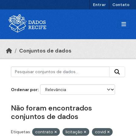
Ir para o conteúdo principal
Entrar
Contato
Conjuntos de dados
Ordenar por
Não foram encontrados
conjuntos de dados
Etiquetas:
contrato
licitação
covid