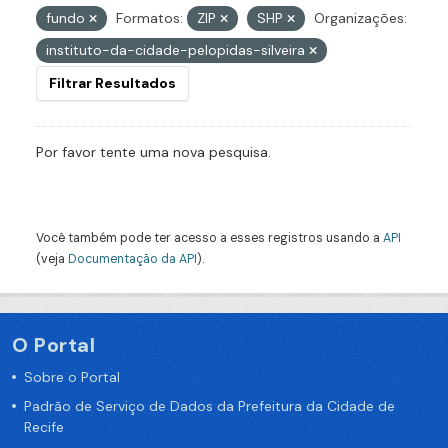
fundo
Formatos:
ZIP
SHP
Organizações:
instituto-da-cidade-pelopidas-silveira
Filtrar Resultados
Por favor tente uma nova pesquisa.
Você também pode ter acesso a esses registros usando a
API
(veja
Documentação da API
).
O Portal
Sobre o Portal
Padrão de Serviço de Dados da Prefeitura da Cidade de
Recife