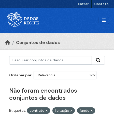
Ir para o conteúdo principal
Entrar
Contato
Conjuntos de dados
Ordenar por
Não foram encontrados
conjuntos de dados
Etiquetas:
contrato
licitação
fundo