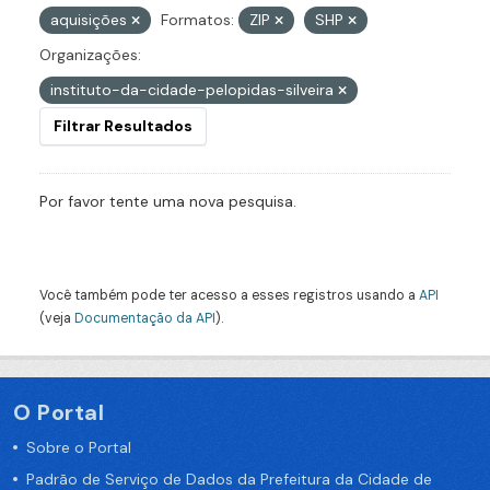
aquisições
Formatos:
ZIP
SHP
Organizações:
instituto-da-cidade-pelopidas-silveira
Filtrar Resultados
Por favor tente uma nova pesquisa.
Você também pode ter acesso a esses registros usando a
API
(veja
Documentação da API
).
O Portal
Sobre o Portal
Padrão de Serviço de Dados da Prefeitura da Cidade de