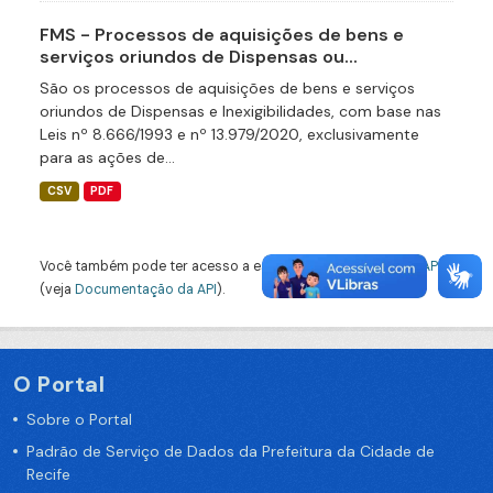
FMS - Processos de aquisições de bens e
serviços oriundos de Dispensas ou...
São os processos de aquisições de bens e serviços
oriundos de Dispensas e Inexigibilidades, com base nas
Leis nº 8.666/1993 e nº 13.979/2020, exclusivamente
para as ações de...
CSV
PDF
Você também pode ter acesso a esses registros usando a
API
(veja
Documentação da API
).
O Portal
Sobre o Portal
Padrão de Serviço de Dados da Prefeitura da Cidade de
Recife