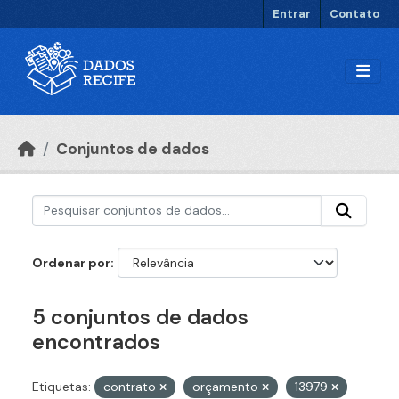
Ir para o conteúdo principal
Entrar
Contato
Conjuntos de dados
Ordenar por
5 conjuntos de dados
encontrados
Etiquetas:
contrato
orçamento
13979