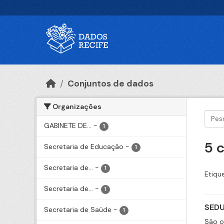
Ir para o conteúdo principal
Conjuntos de dados
Organizações
GABINETE DE...
-
1
5 
Secretaria de Educação
-
1
Secretaria de...
-
1
Etiqu
Secretaria de...
-
1
SEDU
Secretaria de Saúde
-
1
São o