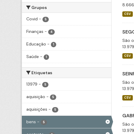
8.666
Grupos
CSV
Covid
-
5
Finanças
-
SEGO
4
São o
Educação
-
1
13.97
Saúde
-
CSV
1
Etiquetas
SEIN
São o
13979
-
5
13.97
aquisição
-
5
CSV
aquisições
-
5
GABP
bens
-
5
São o
13.97