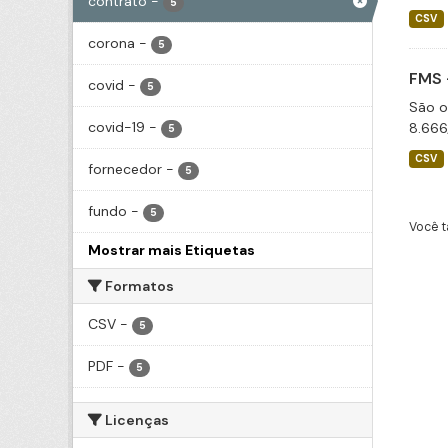
contrato
-
5
CSV
corona
-
5
FMS 
covid
-
5
São o
covid-19
-
8.666
5
CSV
fornecedor
-
5
fundo
-
5
Você t
Mostrar mais Etiquetas
Formatos
CSV
-
5
PDF
-
5
Licenças