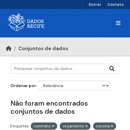
Ir para o conteúdo principal
Entrar
Contato
Conjuntos de dados
Ordenar por
Não foram encontrados
conjuntos de dados
Etiquetas:
contrato
orçamento
corona