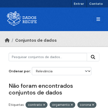
Ir para o conteúdo principal
Entrar
Contato
Conjuntos de dados
Ordenar por
Não foram encontrados
conjuntos de dados
Etiquetas:
contrato
orçamento
corona