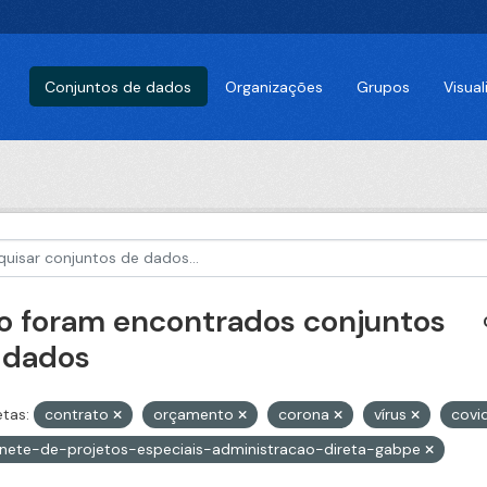
Conjuntos de dados
Organizações
Grupos
Visua
o foram encontrados conjuntos
 dados
etas:
contrato
orçamento
corona
vírus
covi
nete-de-projetos-especiais-administracao-direta-gabpe