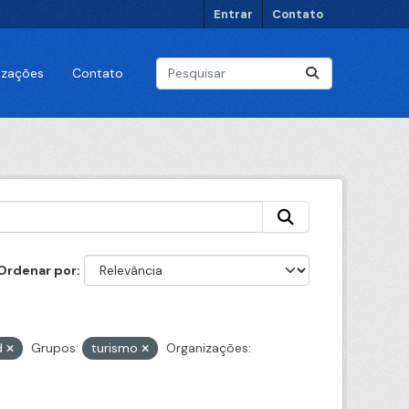
Entrar
Contato
lizações
Contato
Ordenar por
d
Grupos:
turismo
Organizações: