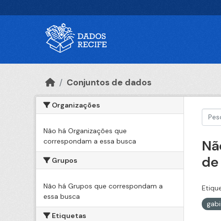
Ir para o conteúdo principal
Conjuntos de dados
Organizações
Não há Organizações que
correspondam a essa busca
Nã
de
Grupos
Não há Grupos que correspondam a
Etiqu
essa busca
gabi
Etiquetas