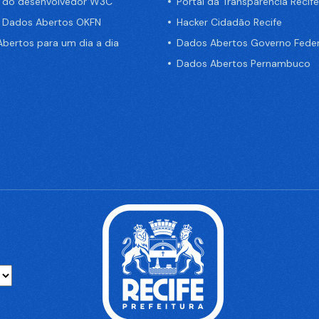
a do desenvolvedor W3C
Portal da Transparência Recife
e Dados Abertos OKFN
Hacker Cidadão Recife
bertos para um dia a dia
Dados Abertos Governo Feder
Dados Abertos Pernambuco