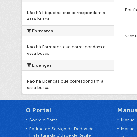
Por f
Não há Etiquetas que correspondam a
essa busca
Formatos
Você t
Não há Formatos que correspondam a
essa busca
Licenças
Não há Licenças que correspondam a
essa busca
O Portal
Manua
Sobre o Portal
Manual
Padrão de Serviço de Dados da
Manual
Prefeitura da Cidade de Recife