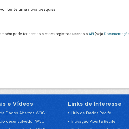
avor tente uma nova pesquisa.
ambém pode ter acesso a esses registros usando a
API
(veja
Documentação
is e Vídeos
Links de Interesse
 de Dados Abertos W3C
Hub de Dados Recife
 do desenvolvedor W3C
Inovação Aberta Recife