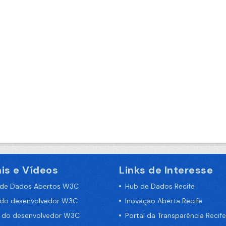
is e Vídeos
Links de Interesse
 de Dados Abertos W3C
Hub de Dados Recife
 do desenvolvedor W3C
Inovação Aberta Recife
a do desenvolvedor W3C
Portal da Transparência Recife