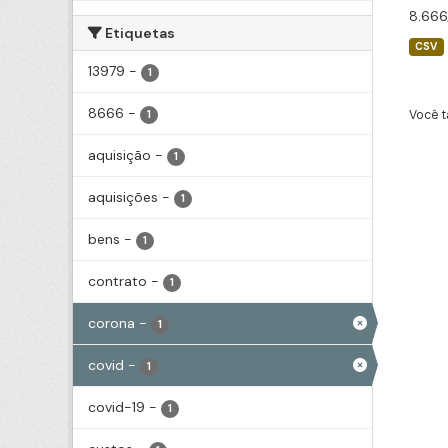
8.666
Etiquetas
CSV
13979
-
1
8666
-
Você t
1
aquisição
-
1
aquisições
-
1
bens
-
1
contrato
-
1
corona
-
1
covid
-
1
covid-19
-
1