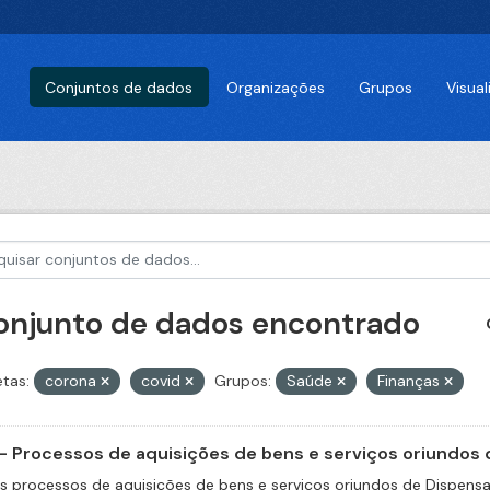
Conjuntos de dados
Organizações
Grupos
Visua
conjunto de dados encontrado
etas:
corona
covid
Grupos:
Saúde
Finanças
- Processos de aquisições de bens e serviços oriundos d
s processos de aquisições de bens e serviços oriundos de Dispensas 