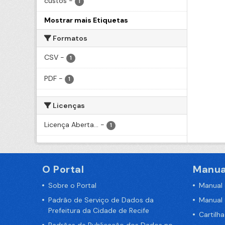
custos
-
1
Mostrar mais Etiquetas
Formatos
CSV
-
1
PDF
-
1
Licenças
Licença Aberta...
-
1
O Portal
Manua
Sobre o Portal
Manual
Padrão de Serviço de Dados da
Manual
Prefeitura da Cidade de Recife
Cartilh