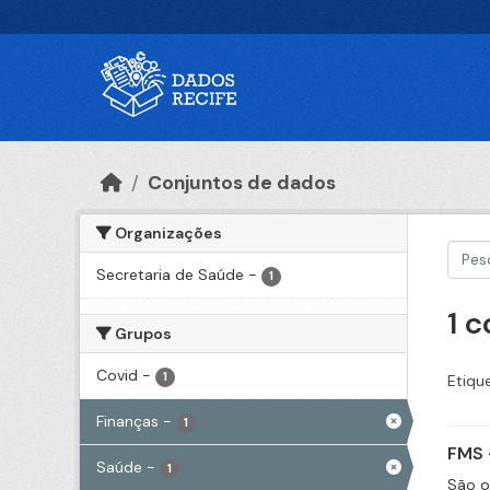
Ir para o conteúdo principal
Conjuntos de dados
Organizações
Secretaria de Saúde
-
1
1 
Grupos
Covid
-
1
Etiqu
Finanças
-
1
FMS 
Saúde
-
1
São o