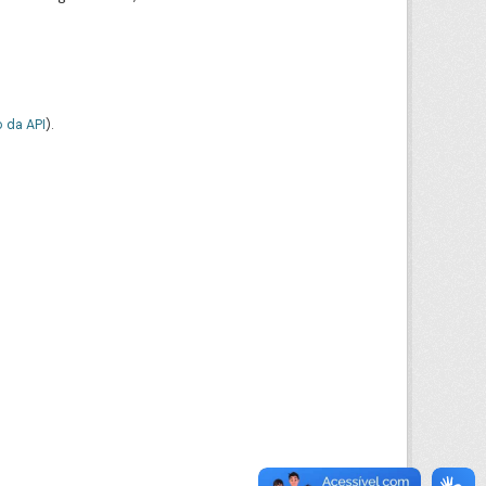
 da API
).