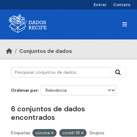
Ir para o conteúdo principal
Entrar
Contato
Conjuntos de dados
Ordenar por
6 conjuntos de dados
encontrados
Etiquetas:
corona
covid-19
Grupos: