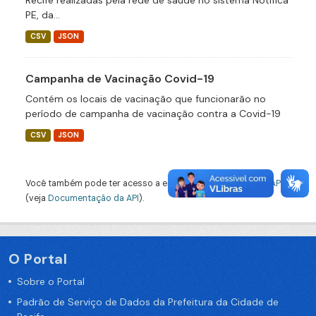
Recife realizadas pela rede de saúde no sistema Notifica
PE, da...
CSV
JSON
Campanha de Vacinação Covid-19
Contém os locais de vacinação que funcionarão no
período de campanha de vacinação contra a Covid-19
CSV
JSON
Você também pode ter acesso a esses registros usando a
API
(veja
Documentação da API
).
O Portal
Sobre o Portal
Padrão de Serviço de Dados da Prefeitura da Cidade de