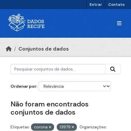
Ir para o conteúdo principal
Entrar
Contato
Conjuntos de dados
Ordenar por
Não foram encontrados
conjuntos de dados
Etiquetas:
corona
13979
Organizações: