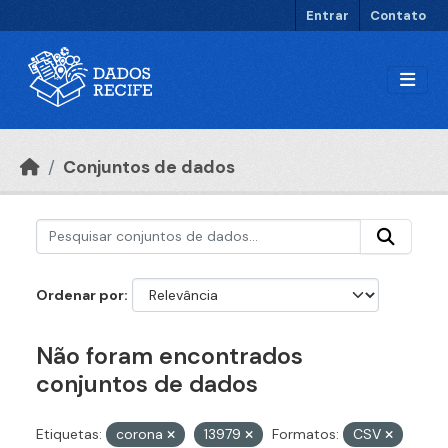
Ir para o conteúdo principal
Entrar
Contato
Conjuntos de dados
Ordenar por
Não foram encontrados
conjuntos de dados
Etiquetas:
corona
13979
Formatos:
CSV