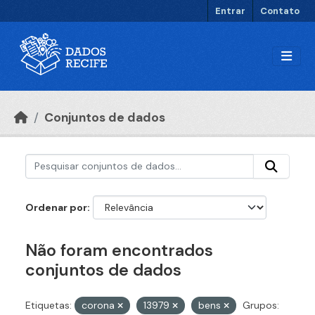
Ir para o conteúdo principal
Entrar
Contato
Conjuntos de dados
Ordenar por
Não foram encontrados
conjuntos de dados
Etiquetas:
corona
13979
bens
Grupos: