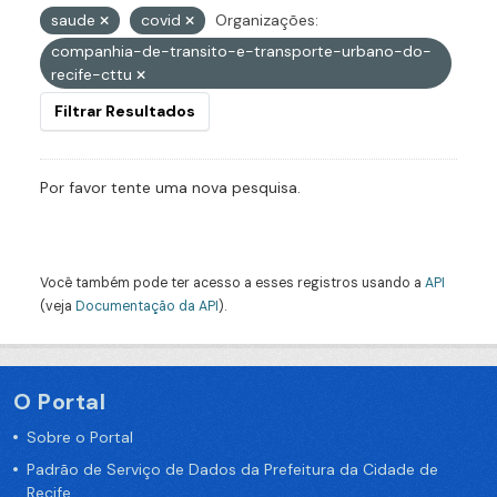
saude
covid
Organizações:
companhia-de-transito-e-transporte-urbano-do-
recife-cttu
Filtrar Resultados
Por favor tente uma nova pesquisa.
Você também pode ter acesso a esses registros usando a
API
(veja
Documentação da API
).
O Portal
Sobre o Portal
Padrão de Serviço de Dados da Prefeitura da Cidade de
Recife