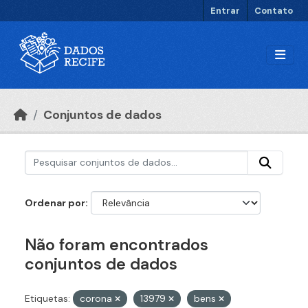
Ir para o conteúdo principal
Entrar
Contato
Conjuntos de dados
Ordenar por
Não foram encontrados
conjuntos de dados
Etiquetas:
corona
13979
bens