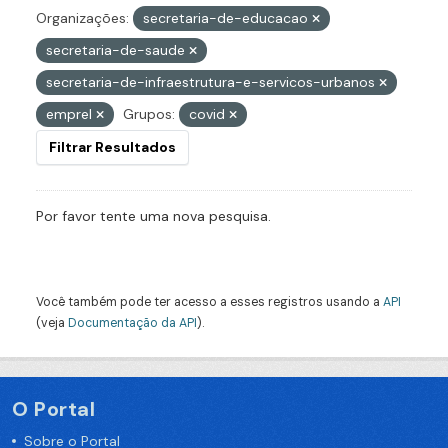
Organizações:
secretaria-de-educacao
secretaria-de-saude
secretaria-de-infraestrutura-e-servicos-urbanos
emprel
Grupos:
covid
Filtrar Resultados
Por favor tente uma nova pesquisa.
Você também pode ter acesso a esses registros usando a
API
(veja
Documentação da API
).
O Portal
Sobre o Portal