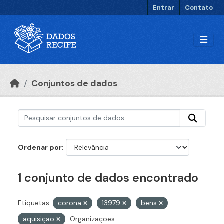
Ir para o conteúdo principal
Entrar
Contato
Conjuntos de dados
Ordenar por
1 conjunto de dados encontrado
Etiquetas:
corona
13979
bens
aquisição
Organizações: