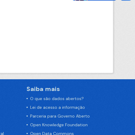
Saiba mais
O que são dados abertos?
Lei de acesso a informação
Parceria para Governo Aberto
Open Knowledge Foundation
al
Open Data Commons