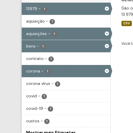
São o
13979
-
1
13.97
aquisição
-
1
CSV
aquisições
-
1
Você t
bens
-
1
contrato
-
1
corona
-
1
corona vírus
-
1
covid
-
1
covid-19
-
1
custos
-
1
Mostrar mais Etiquetas