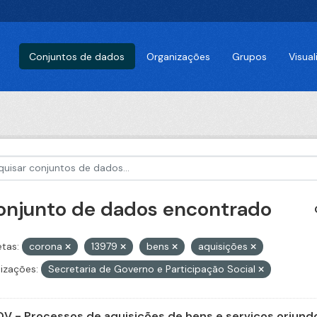
Conjuntos de dados
Organizações
Grupos
Visua
conjunto de dados encontrado
etas:
corona
13979
bens
aquisições
izações:
Secretaria de Governo e Participação Social
V - Processos de aquisições de bens e serviços oriundo