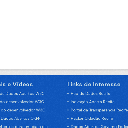
is e Vídeos
Links de Interesse
 de Dados Abertos W3C
Hub de Dados Recife
 do desenvolvedor W3C
Inovação Aberta Recife
a do desenvolvedor W3C
Portal da Transparência Recife
e Dados Abertos OKFN
Hacker Cidadão Recife
bertos para um dia a dia
Dados Abertos Governo Feder