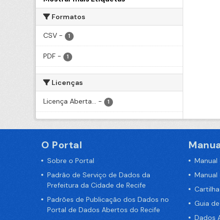
Formatos
CSV
-
1
PDF
-
1
Licenças
Licença Aberta...
-
1
O Portal
Manua
Sobre o Portal
Manual
Padrão de Serviço de Dados da
Manual
Prefeitura da Cidade de Recife
Cartilh
Padrões de Publicação dos Dados no
Guia d
Portal de Dados Abertos do Recife
Dados A