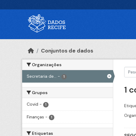
Ir para o conteúdo principal
Conjuntos de dados
Organizações
Secretaria de...
-
1
1 
Grupos
Covid
-
1
Etiqu
Organ
Finanças
-
1
Etiquetas
SEGO