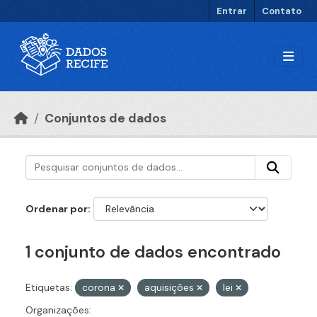
Ir para o conteúdo principal
Entrar
Contato
Conjuntos de dados
Ordenar por
1 conjunto de dados encontrado
Etiquetas:
corona
aquisições
lei
Organizações: