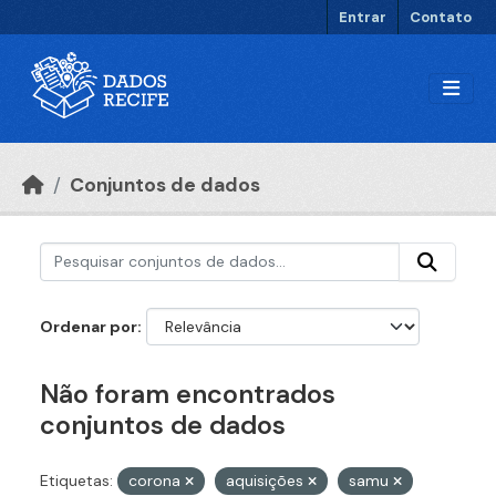
Ir para o conteúdo principal
Entrar
Contato
Conjuntos de dados
Ordenar por
Não foram encontrados
conjuntos de dados
Etiquetas:
corona
aquisições
samu