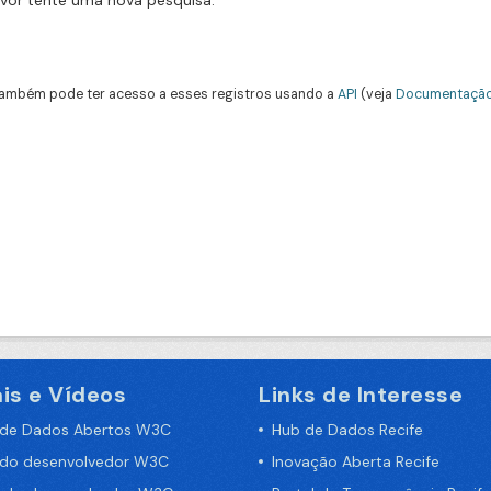
avor tente uma nova pesquisa.
ambém pode ter acesso a esses registros usando a
API
(veja
Documentação
is e Vídeos
Links de Interesse
 de Dados Abertos W3C
Hub de Dados Recife
 do desenvolvedor W3C
Inovação Aberta Recife