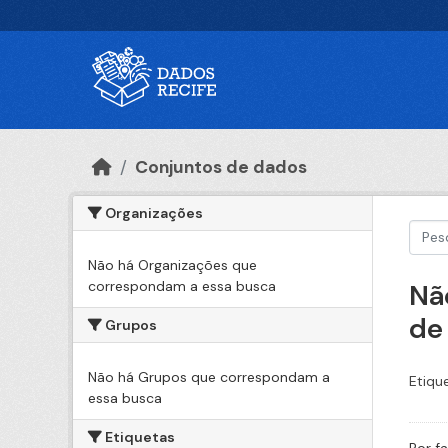
Ir para o conteúdo principal
Conjuntos de dados
Organizações
Não há Organizações que
correspondam a essa busca
Nã
de
Grupos
Não há Grupos que correspondam a
Etiqu
essa busca
Etiquetas