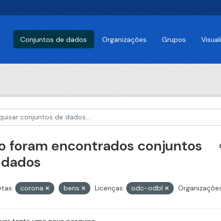
Conjuntos de dados
Organizações
Grupos
Visua
o foram encontrados conjuntos
 dados
etas:
corona
bens
Licenças:
odc-odbl
Organizações