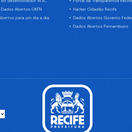
a do desenvolvedor W3C
Portal da Transparência Recife
e Dados Abertos OKFN
Hacker Cidadão Recife
bertos para um dia a dia
Dados Abertos Governo Feder
Dados Abertos Pernambuco