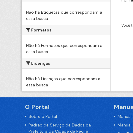
Por f
Não há Etiquetas que correspondam a
essa busca
Você t
Formatos
Não há Formatos que correspondam a
essa busca
Licenças
Não há Licenças que correspondam a
essa busca
O Portal
Manua
Sobre o Portal
Manual
Padrão de Serviço de Dados da
Manual
Prefeitura da Cidade de Recife