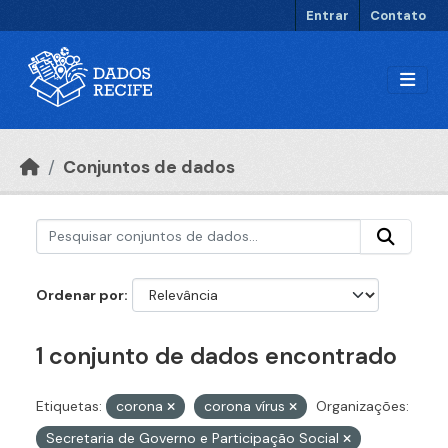
Ir para o conteúdo principal
Entrar
Contato
Conjuntos de dados
Ordenar por
1 conjunto de dados encontrado
Etiquetas:
corona
corona vírus
Organizações:
Secretaria de Governo e Participação Social