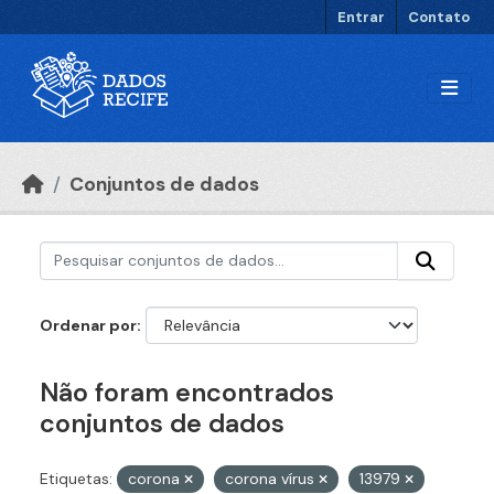
Ir para o conteúdo principal
Entrar
Contato
Conjuntos de dados
Ordenar por
Não foram encontrados
conjuntos de dados
Etiquetas:
corona
corona vírus
13979