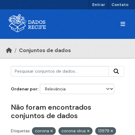
Ir para o conteúdo principal
Entrar
Contato
Conjuntos de dados
Ordenar por
Não foram encontrados
conjuntos de dados
Etiquetas:
corona
corona vírus
13979