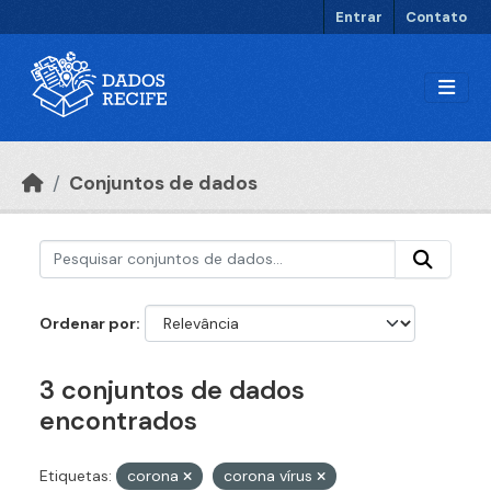
Ir para o conteúdo principal
Entrar
Contato
Conjuntos de dados
Ordenar por
3 conjuntos de dados
encontrados
Etiquetas:
corona
corona vírus