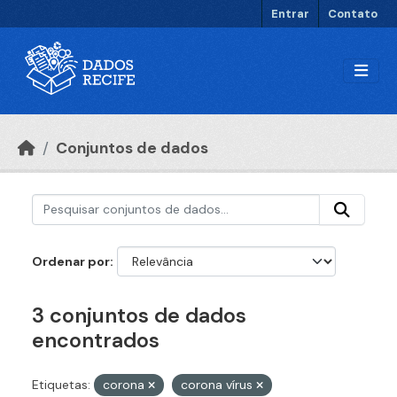
Ir para o conteúdo principal
Entrar
Contato
Conjuntos de dados
Ordenar por
3 conjuntos de dados
encontrados
Etiquetas:
corona
corona vírus