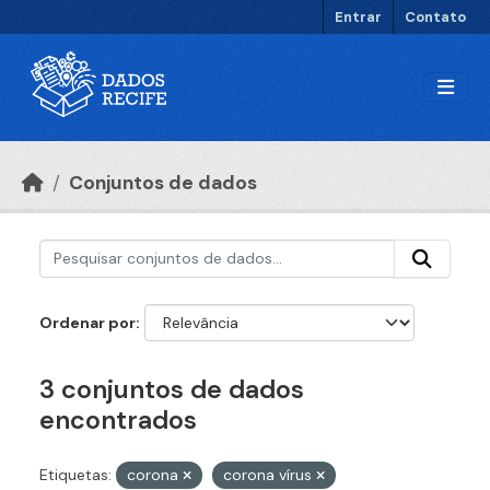
Ir para o conteúdo principal
Entrar
Contato
Conjuntos de dados
Ordenar por
3 conjuntos de dados
encontrados
Etiquetas:
corona
corona vírus