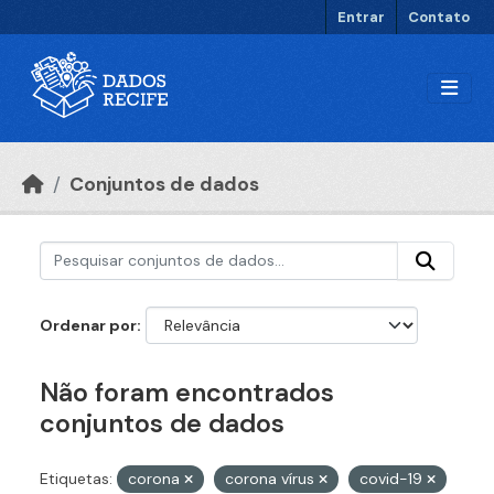
Ir para o conteúdo principal
Entrar
Contato
Conjuntos de dados
Ordenar por
Não foram encontrados
conjuntos de dados
Etiquetas:
corona
corona vírus
covid-19