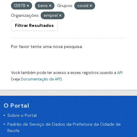
13979
bens
Grupos:
covid
Organizações:
emprel
Filtrar Resultados
Por favor tente uma nova pesquisa.
Você também pode ter acesso a esses registros usando a
API
(veja
Documentação da API
).
O Portal
Sobre o Portal
Padrão de Serviço de Dados da Prefeitura da Cidade de
Recife