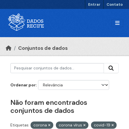
Ir para o conteúdo principal
Entrar
Contato
Conjuntos de dados
Ordenar por
Não foram encontrados
conjuntos de dados
Etiquetas:
corona
corona vírus
covid-19