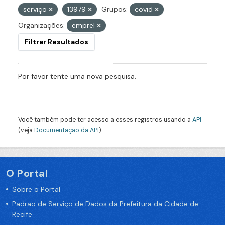
serviço
13979
Grupos:
covid
Organizações:
emprel
Filtrar Resultados
Por favor tente uma nova pesquisa.
Você também pode ter acesso a esses registros usando a
API
(veja
Documentação da API
).
O Portal
Sobre o Portal
Padrão de Serviço de Dados da Prefeitura da Cidade de
Recife