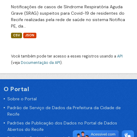
Notificações de casos de Síndrome Respiratória Aguda
Grave (SRAG) suspeitos para Covid-19 de residentes do
Recife realizadas pela rede de saúde no sistema Notifica
PE, da...
CSV
JSON
Você também pode ter acesso a esses registros usando a
API
(veja
Documentação da API
).
O Portal
Sobre o Portal
Padrão de Serviço de Dados da Prefeitura da Cidade de
Recife
Padrões de Publicação dos Dados no Portal de Dados
Abertos do Recife