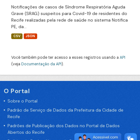
Notificações de casos de Síndrome Respiratória Aguda
Grave (SRAG) suspeitos para Covid-19 de residentes do
Recife realizadas pela rede de saúde no sistema Notifica
PE, da...
CSV
JSON
Você também pode ter acesso a esses registros usando a
API
(veja
Documentação da API
).
O Portal
Sobre o Portal
Padrão de Serviço de Dados da Prefeitura da Cidade de
Recife
Padrões de Publicação dos Dados no Portal de Dados
Abertos do Recife