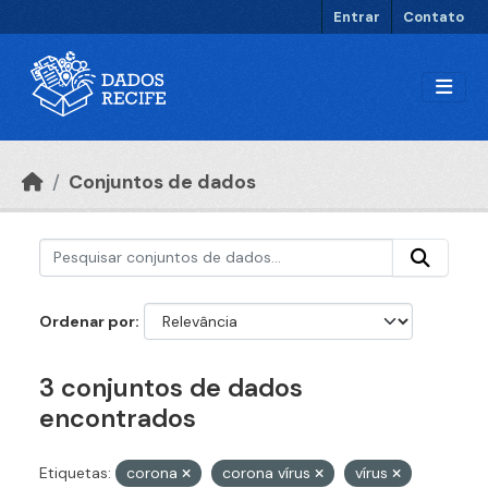
Ir para o conteúdo principal
Entrar
Contato
Conjuntos de dados
Ordenar por
3 conjuntos de dados
encontrados
Etiquetas:
corona
corona vírus
vírus