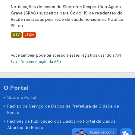
Notificações de casos de Síndrome Respiratória Aguda
Grave (SRAG) suspeitos para Covid-19 de residentes do
Recife realizadas pela rede de saúde no sistema Notifica
PE, da...
CSV
JSON
Você também pode ter acesso a esses registros usando a
API
(veja
Documentação da API
).
O Portal
Sobre o Portal
Padrão de Serviço de Dados da Prefeitura da Cidade de
Recife
Padrões de Publicação dos Dados no Portal de Dados
Abertos do Recife