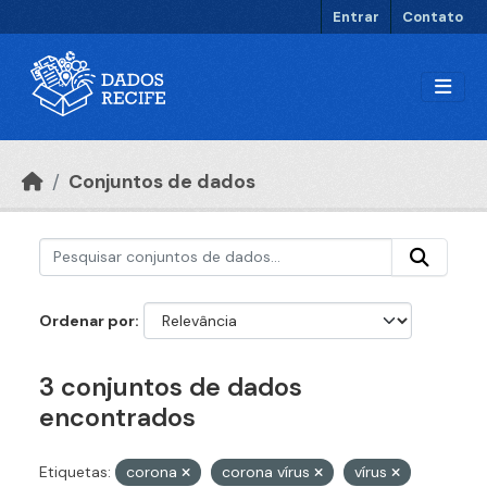
Ir para o conteúdo principal
Entrar
Contato
Conjuntos de dados
Ordenar por
3 conjuntos de dados
encontrados
Etiquetas:
corona
corona vírus
vírus