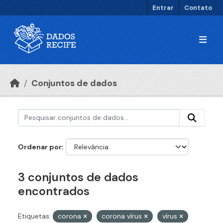
Ir para o conteúdo principal
Entrar
Contato
Conjuntos de dados
Ordenar por
3 conjuntos de dados
encontrados
Etiquetas:
corona
corona vírus
vírus