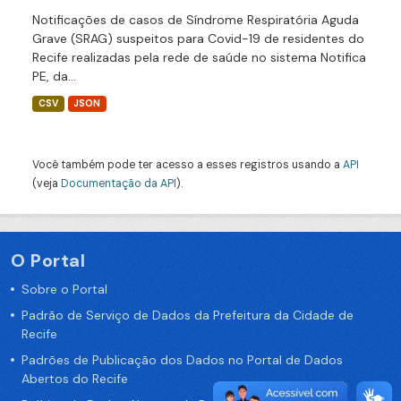
Notificações de casos de Síndrome Respiratória Aguda
Grave (SRAG) suspeitos para Covid-19 de residentes do
Recife realizadas pela rede de saúde no sistema Notifica
PE, da...
CSV
JSON
Você também pode ter acesso a esses registros usando a
API
(veja
Documentação da API
).
O Portal
Sobre o Portal
Padrão de Serviço de Dados da Prefeitura da Cidade de
Recife
Padrões de Publicação dos Dados no Portal de Dados
Abertos do Recife